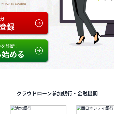
2025/1 時点
の実績
1分
登録
かを診断！
ら始める
クラウドローン
参加銀行・金融機関