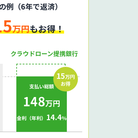
入の例（6年で返済）
15
万円
もお得！
クラウドローン提携銀行
15
万円
お得
支払い総額
148
万円
14.4
金利（年利）
％