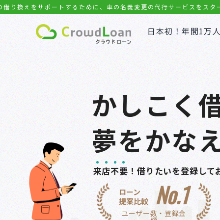
サポートするために、車の名義変更の代行サービスをスタートしました
日本初！年間1万
かしこく
夢をかな
来
店
不
要
！借りたいを登録して
No.1
ローン
提案比較
ユーザー数・登録金