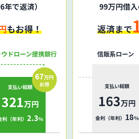
（6年で返済）
99万円借
円
もお得！
返済まで
ラウドローン提携銀行
信販系ローン
67
万円
お得
支払い総額
支払い総額
163
321
万円
万円
18
2.3
金利（年利）
％
金利（年利）
％