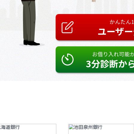
額
かんたん
ユーザー
お借り入れ可能
3分診断か