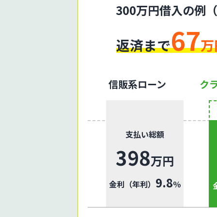
300万円借入の例
67
返済まで
万
信販系ローン
ク
支払い総額
398
万円
9.8
金利（年利）
％