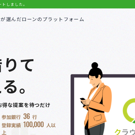
。
人が選んだローンのプラットフォーム
借りて
える。
お得な提案を待つだけ
36
参加銀行
行
100,000
登録実績
人以
上